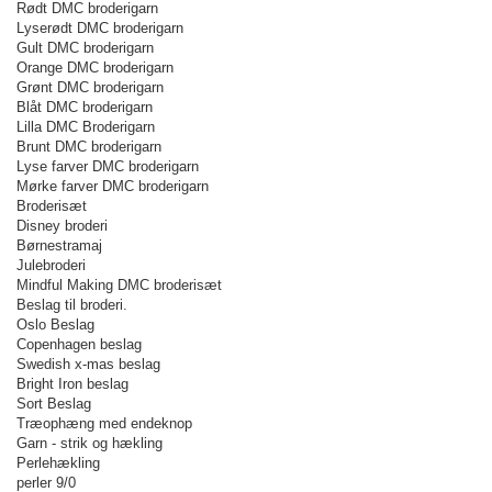
Rødt DMC broderigarn
Lyserødt DMC broderigarn
Gult DMC broderigarn
Orange DMC broderigarn
Grønt DMC broderigarn
Blåt DMC broderigarn
Lilla DMC Broderigarn
Brunt DMC broderigarn
Lyse farver DMC broderigarn
Mørke farver DMC broderigarn
Broderisæt
Disney broderi
Børnestramaj
Julebroderi
Mindful Making DMC broderisæt
Beslag til broderi.
Oslo Beslag
Copenhagen beslag
Swedish x-mas beslag
Bright Iron beslag
Sort Beslag
Træophæng med endeknop
Garn - strik og hækling
Perlehækling
perler 9/0