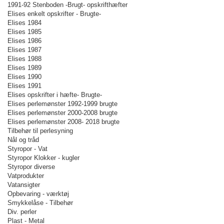
1991-92 Stenboden -Brugt- opskrifthæfter
Elises enkelt opskrifter - Brugte-
Elises 1984
Elises 1985
Elises 1986
Elises 1987
Elises 1988
Elises 1989
Elises 1990
Elises 1991
Elises opskrifter i hæfte- Brugte-
Elises perlemønster 1992-1999 brugte
Elises perlemønster 2000-2008 brugte
Elises perlemønster 2008- 2018 brugte
Tilbehør til perlesyning
Nål og tråd
Styropor - Vat
Styropor Klokker - kugler
Styropor diverse
Vatprodukter
Vatansigter
Opbevaring - værktøj
Smykkelåse - Tilbehør
Div. perler
Plast - Metal