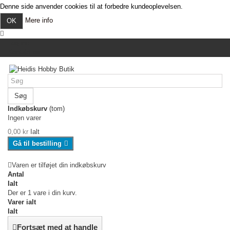
Denne side anvender cookies til at forbedre kundeoplevelsen.
Mere info
OK
Log ind
Kontakt os
Søg
Indkøbskurv
(tom)
Ingen varer
0,00 kr
Ialt
Gå til bestilling
Varen er tilføjet din indkøbskurv
Antal
Ialt
Der er 1 vare i din kurv.
Varer ialt
Ialt
Fortsæt med at handle