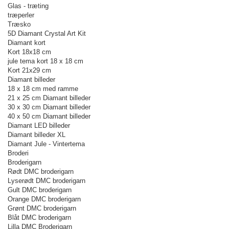
Glas - træting
træperler
Træsko
5D Diamant Crystal Art Kit
Diamant kort
Kort 18x18 cm
jule tema kort 18 x 18 cm
Kort 21x29 cm
Diamant billeder
18 x 18 cm med ramme
21 x 25 cm Diamant billeder
30 x 30 cm Diamant billeder
40 x 50 cm Diamant billeder
Diamant LED billeder
Diamant billeder XL
Diamant Jule - Vintertema
Broderi
Broderigarn
Rødt DMC broderigarn
Lyserødt DMC broderigarn
Gult DMC broderigarn
Orange DMC broderigarn
Grønt DMC broderigarn
Blåt DMC broderigarn
Lilla DMC Broderigarn