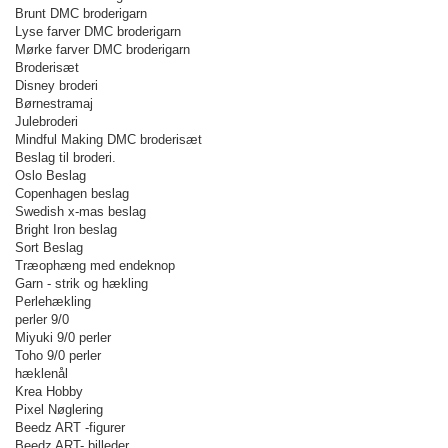
Brunt DMC broderigarn
Lyse farver DMC broderigarn
Mørke farver DMC broderigarn
Broderisæt
Disney broderi
Børnestramaj
Julebroderi
Mindful Making DMC broderisæt
Beslag til broderi.
Oslo Beslag
Copenhagen beslag
Swedish x-mas beslag
Bright Iron beslag
Sort Beslag
Træophæng med endeknop
Garn - strik og hækling
Perlehækling
perler 9/0
Miyuki 9/0 perler
Toho 9/0 perler
hæklenål
Krea Hobby
Pixel Nøglering
Beedz ART -figurer
Beedz ART- billeder