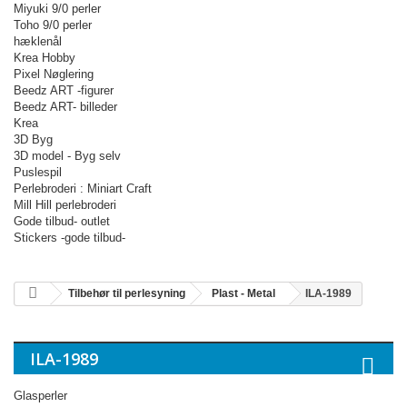
Miyuki 9/0 perler
Toho 9/0 perler
hæklenål
Krea Hobby
Pixel Nøglering
Beedz ART -figurer
Beedz ART- billeder
Krea
3D Byg
3D model - Byg selv
Puslespil
Perlebroderi : Miniart Craft
Mill Hill perlebroderi
Gode tilbud- outlet
Stickers -gode tilbud-
Tilbehør til perlesyning
Plast - Metal
ILA-1989
ILA-1989
Glasperler