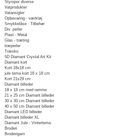
Styropor diverse
Vatprodukter
Vatansigter
Opbevaring - værktøj
Smykkelåse - Tilbehør
Div. perler
Plast - Metal
Glas - træting
træperler
Træsko
5D Diamant Crystal Art Kit
Diamant kort
Kort 18x18 cm
jule tema kort 18 x 18 cm
Kort 21x29 cm
Diamant billeder
18 x 18 cm med ramme
21 x 25 cm Diamant billeder
30 x 30 cm Diamant billeder
40 x 50 cm Diamant billeder
Diamant LED billeder
Diamant billeder XL
Diamant Jule - Vintertema
Broderi
Broderigarn