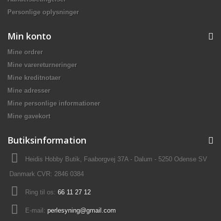
Personlige oplysninger
Min konto
Mine ordrer
Mine varereturneringer
Mine kreditnotaer
Mine adresser
Mine personlige informationer
Mine gavekort
Butiksinformation
Heidis Hobby Butik, Faaborgvej 37A - Dalum - 5250 Odense SV
Danmark CVR: 2846 0384
Ring til os:
66 11 27 12
E-mail:
perlesyning@gmail.com