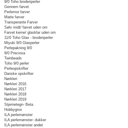
9/0 Toho broderiperler
Gennem farvet
Perlemor farver
Matte farver
Transperante Farver
Sølv midt/ farvet uden om
Farvet kerne/ glasklar uden om
11/0 Toho Glas - broderiperler
Miyuki 9/0 Glasperler
Perlepakning 9/0
9/0 Preciosa
Twinbeads
Toho 9/0 perler
Perleopskrifter
Danske opskrifter
Nørkleri
Nørkleri 2016
Nørkleri 2017
Nørkleri 2018
Nørkleri 2019
Stjernetegn- Beta
Hobbygros
ILA perlemønster
ILA perlemønster- dukker
ILA perlemønster andet