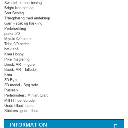
Swedish x-mas beslag
Bright Iron beslag
Sort Beslag
Træophæng med endeknop
Garn - strik og hækling
Perlehækling
perler 9/0
Miyuki 9/0 perler
Toho 9/0 perler
hæklenål
Krea Hobby
Pixel Nøglering
Beedz ART -figurer
Beedz ART- billeder
Krea
3D Byg
3D model - Byg selv
Puslespil
Perlebroderi : Miniart Craft
Mill Hill perlebroderi
Gode tilbud- outlet
Stickers -gode tilbud-
INFORMATION