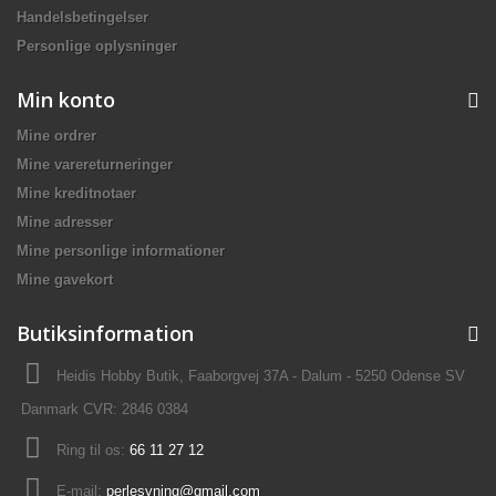
Handelsbetingelser
Personlige oplysninger
Min konto
Mine ordrer
Mine varereturneringer
Mine kreditnotaer
Mine adresser
Mine personlige informationer
Mine gavekort
Butiksinformation
Heidis Hobby Butik, Faaborgvej 37A - Dalum - 5250 Odense SV
Danmark CVR: 2846 0384
Ring til os:
66 11 27 12
E-mail:
perlesyning@gmail.com