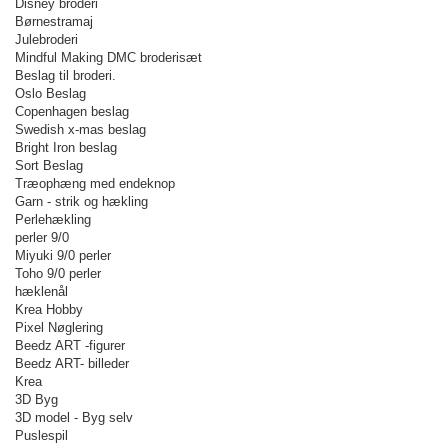
Disney broderi
Børnestramaj
Julebroderi
Mindful Making DMC broderisæt
Beslag til broderi.
Oslo Beslag
Copenhagen beslag
Swedish x-mas beslag
Bright Iron beslag
Sort Beslag
Træophæng med endeknop
Garn - strik og hækling
Perlehækling
perler 9/0
Miyuki 9/0 perler
Toho 9/0 perler
hæklenål
Krea Hobby
Pixel Nøglering
Beedz ART -figurer
Beedz ART- billeder
Krea
3D Byg
3D model - Byg selv
Puslespil