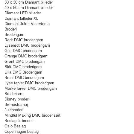
30 x 30 cm Diamant billeder
40 x 50 cm Diamant billeder
Diamant LED billeder
Diamant billeder XL
Diamant Jule - Vintertema
Broderi
Broderigarn
Rødt DMC broderigarn
Lyserødt DMC broderigarn
Gult DMC broderigarn
Orange DMC broderigarn
Grønt DMC broderigarn
Blåt DMC broderigarn
Lilla DMC Broderigarn
Brunt DMC broderigarn
Lyse farver DMC broderigarn
Mørke farver DMC broderigarn
Broderisæt
Disney broderi
Børnestramaj
Julebroderi
Mindful Making DMC broderisæt
Beslag til broderi.
Oslo Beslag
Copenhagen beslag