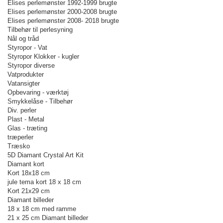
Elises perlemønster 1992-1999 brugte
Elises perlemønster 2000-2008 brugte
Elises perlemønster 2008- 2018 brugte
Tilbehør til perlesyning
Nål og tråd
Styropor - Vat
Styropor Klokker - kugler
Styropor diverse
Vatprodukter
Vatansigter
Opbevaring - værktøj
Smykkelåse - Tilbehør
Div. perler
Plast - Metal
Glas - træting
træperler
Træsko
5D Diamant Crystal Art Kit
Diamant kort
Kort 18x18 cm
jule tema kort 18 x 18 cm
Kort 21x29 cm
Diamant billeder
18 x 18 cm med ramme
21 x 25 cm Diamant billeder