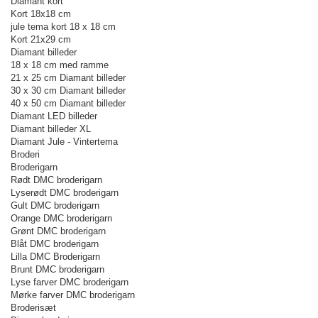
Diamant kort
Kort 18x18 cm
jule tema kort 18 x 18 cm
Kort 21x29 cm
Diamant billeder
18 x 18 cm med ramme
21 x 25 cm Diamant billeder
30 x 30 cm Diamant billeder
40 x 50 cm Diamant billeder
Diamant LED billeder
Diamant billeder XL
Diamant Jule - Vintertema
Broderi
Broderigarn
Rødt DMC broderigarn
Lyserødt DMC broderigarn
Gult DMC broderigarn
Orange DMC broderigarn
Grønt DMC broderigarn
Blåt DMC broderigarn
Lilla DMC Broderigarn
Brunt DMC broderigarn
Lyse farver DMC broderigarn
Mørke farver DMC broderigarn
Broderisæt