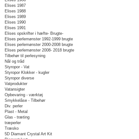
Elises 1987
Elises 1988
Elises 1989
Elises 1990
Elises 1991
Elises opskrifter i hæfte- Brugte-
Elises perlemønster 1992-1999 brugte
Elises perlemønster 2000-2008 brugte
Elises perlemønster 2008- 2018 brugte
Tilbehør til perlesyning
Nål og tråd
Styropor - Vat
Styropor Klokker - kugler
Styropor diverse
Vatprodukter
Vatansigter
Opbevaring - værktøj
Smykkelåse - Tilbehør
Div. perler
Plast - Metal
Glas - træting
træperler
Træsko
5D Diamant Crystal Art Kit