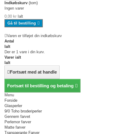
Indkøbskurv
(tom)
Ingen varer
0,00 kr
Ialt
Gå til bestilling
Varen er tilføjet din indkøbskurv
Antal
Ialt
Der er 1 vare i din kurv.
Varer ialt
Ialt
Fortsæt med at handle
Fortsæt til bestilling og betaling
Menu
Forside
Glasperler
9/0 Toho broderiperler
Gennem farvet
Perlemor farver
Matte farver
Transperante Farver