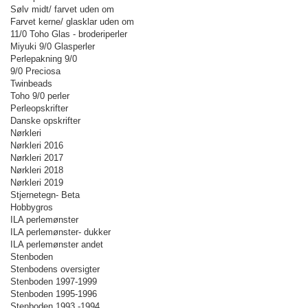
Sølv midt/ farvet uden om
Farvet kerne/ glasklar uden om
11/0 Toho Glas - broderiperler
Miyuki 9/0 Glasperler
Perlepakning 9/0
9/0 Preciosa
Twinbeads
Toho 9/0 perler
Perleopskrifter
Danske opskrifter
Nørkleri
Nørkleri 2016
Nørkleri 2017
Nørkleri 2018
Nørkleri 2019
Stjernetegn- Beta
Hobbygros
ILA perlemønster
ILA perlemønster- dukker
ILA perlemønster andet
Stenboden
Stenbodens oversigter
Stenboden 1997-1999
Stenboden 1995-1996
Stenboden 1993 -1994