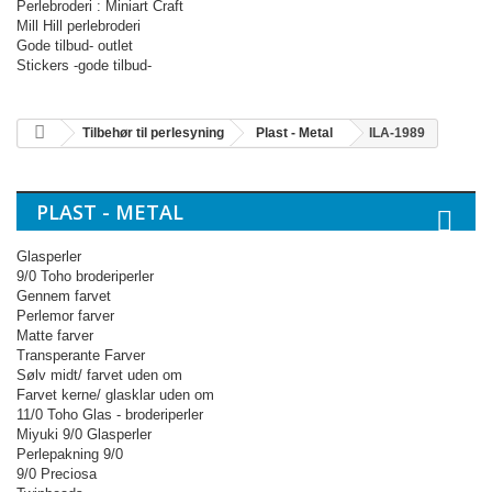
Perlebroderi : Miniart Craft
Mill Hill perlebroderi
Gode tilbud- outlet
Stickers -gode tilbud-
Tilbehør til perlesyning
Plast - Metal
ILA-1989
PLAST - METAL
Glasperler
9/0 Toho broderiperler
Gennem farvet
Perlemor farver
Matte farver
Transperante Farver
Sølv midt/ farvet uden om
Farvet kerne/ glasklar uden om
11/0 Toho Glas - broderiperler
Miyuki 9/0 Glasperler
Perlepakning 9/0
9/0 Preciosa