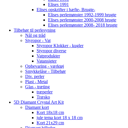
Elises 1991
Elises opskrifter i hæfte- Brugte-
Elises perlemønster 1992-1999 brugte
Elises perlemønster 2000-2008 brugte
Elises perlemønster 2008- 2018 brugte
Tilbehør til perlesyning
Nål og tråd
Styropor - Vat
Styropor Klokker - kugler
Styropor diverse
Vatprodukter
Vatansigter
Opbevaring - værktøj
Smykkelåse - Tilbehør
Div. perler
Plast - Metal
Glas - træting
træperler
Træsko
5D Diamant Crystal Art Kit
Diamant kort
Kort 18x18 cm
jule tema kort 18 x 18 cm
Kort 21x29 cm
Diamant billeder