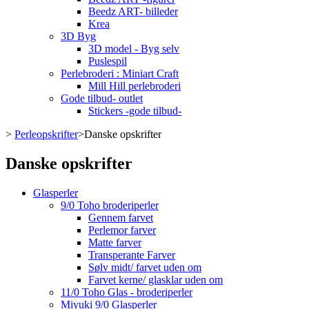
Beedz ART- billeder
Krea
3D Byg
3D model - Byg selv
Puslespil
Perlebroderi : Miniart Craft
Mill Hill perlebroderi
Gode tilbud- outlet
Stickers -gode tilbud-
>
Perleopskrifter
>
Danske opskrifter
Danske opskrifter
Glasperler
9/0 Toho broderiperler
Gennem farvet
Perlemor farver
Matte farver
Transperante Farver
Sølv midt/ farvet uden om
Farvet kerne/ glasklar uden om
11/0 Toho Glas - broderiperler
Miyuki 9/0 Glasperler