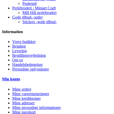
Puslespil
Perlebroderi : Miniart Craft
Mill Hill perlebroderi
Gode tilbud- outlet
Stickers -gode tilbud-
Information
Vores butikker
Betaling
Levering
Bestillingsvejledning
Om os
Handelsbetingelser
Personlige oplysninger
Min konto
Mine ordrer
Mine varereturneringer
Mine kreditnotaer
Mine adresser
Mine personlige informationer
Mine gavekort