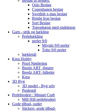
Beslag til broderi.
Oslo Beslag
Copenhagen beslag
Swedish x-mas beslag
Bright Iron beslag
Sort Beslag
Træophæng med endeknop
Garn - strik og hækling
Perlehækling
perler 9/0
Miyuki 9/0 perler
Toho 9/0 perler
hæklenål
Krea Hobby
Pixel Nøglering
Beedz ART -figurer
Beedz ART- billeder
Krea
3D Byg
3D model - Byg selv
Puslespil
Perlebroderi : Miniart Craft
Mill Hill perlebroderi
Gode tilbud- outlet
Stickers -gode tilbud-