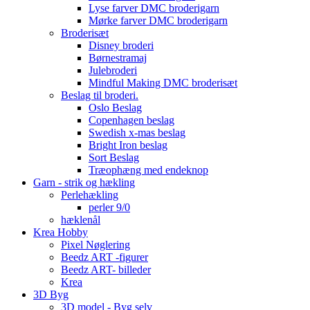
Lyse farver DMC broderigarn
Mørke farver DMC broderigarn
Broderisæt
Disney broderi
Børnestramaj
Julebroderi
Mindful Making DMC broderisæt
Beslag til broderi.
Oslo Beslag
Copenhagen beslag
Swedish x-mas beslag
Bright Iron beslag
Sort Beslag
Træophæng med endeknop
Garn - strik og hækling
Perlehækling
perler 9/0
hæklenål
Krea Hobby
Pixel Nøglering
Beedz ART -figurer
Beedz ART- billeder
Krea
3D Byg
3D model - Byg selv