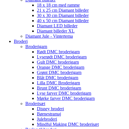
18 x 18 cm med ramme
21 x 25 cm Diamant billeder
30 x 30 cm Diamant billeder
40 x 50 cm Diamant billeder
Diamant LED billeder
Diamant billeder XL
Diamant Jule - Vintertema
Broderi
Broderigarn
Rødt DMC broderigarn
Lyserødt DMC broderigarn
Gult DMC broderigarn
Orange DMC broderigarn
Grønt DMC broderigarn
Blåt DMC broderigarn
Lilla DMC Broderigarn
Brunt DMC broderigarn
Lyse farver DMC broderigarn
Mørke farver DMC broderigarn
Broderisæt
Disney broderi
Børnestramaj
Julebroderi
Mindful Making DMC broderisæt