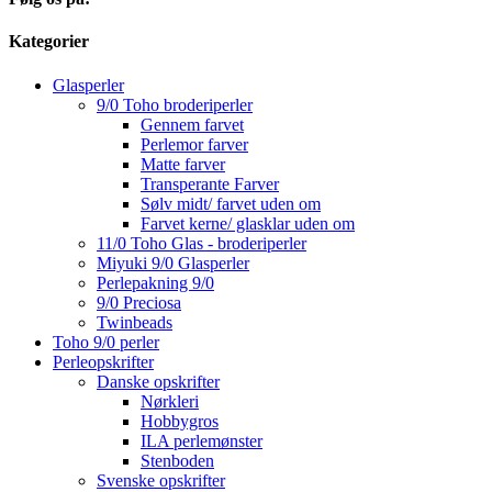
Kategorier
Glasperler
9/0 Toho broderiperler
Gennem farvet
Perlemor farver
Matte farver
Transperante Farver
Sølv midt/ farvet uden om
Farvet kerne/ glasklar uden om
11/0 Toho Glas - broderiperler
Miyuki 9/0 Glasperler
Perlepakning 9/0
9/0 Preciosa
Twinbeads
Toho 9/0 perler
Perleopskrifter
Danske opskrifter
Nørkleri
Hobbygros
ILA perlemønster
Stenboden
Svenske opskrifter