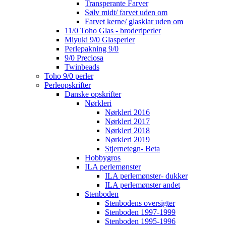
Transperante Farver
Sølv midt/ farvet uden om
Farvet kerne/ glasklar uden om
11/0 Toho Glas - broderiperler
Miyuki 9/0 Glasperler
Perlepakning 9/0
9/0 Preciosa
Twinbeads
Toho 9/0 perler
Perleopskrifter
Danske opskrifter
Nørkleri
Nørkleri 2016
Nørkleri 2017
Nørkleri 2018
Nørkleri 2019
Stjernetegn- Beta
Hobbygros
ILA perlemønster
ILA perlemønster- dukker
ILA perlemønster andet
Stenboden
Stenbodens oversigter
Stenboden 1997-1999
Stenboden 1995-1996