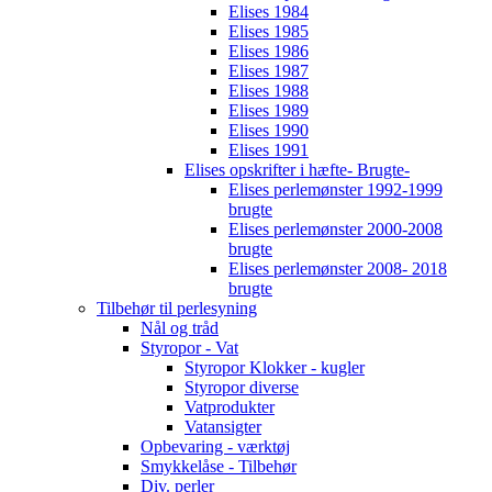
Elises 1984
Elises 1985
Elises 1986
Elises 1987
Elises 1988
Elises 1989
Elises 1990
Elises 1991
Elises opskrifter i hæfte- Brugte-
Elises perlemønster 1992-1999
brugte
Elises perlemønster 2000-2008
brugte
Elises perlemønster 2008- 2018
brugte
Tilbehør til perlesyning
Nål og tråd
Styropor - Vat
Styropor Klokker - kugler
Styropor diverse
Vatprodukter
Vatansigter
Opbevaring - værktøj
Smykkelåse - Tilbehør
Div. perler