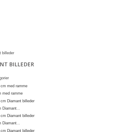
NT BILLEDER
orier
cm med ramme
m Diamant...
m Diamant...