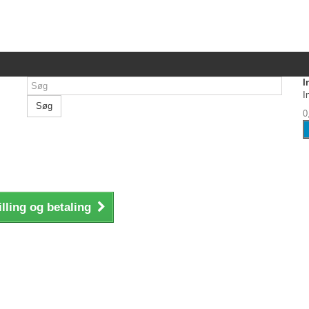
I
I
Søg
0
illing og betaling