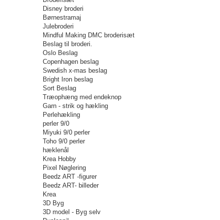
Disney broderi
Børnestramaj
Julebroderi
Mindful Making DMC broderisæt
Beslag til broderi.
Oslo Beslag
Copenhagen beslag
Swedish x-mas beslag
Bright Iron beslag
Sort Beslag
Træophæng med endeknop
Garn - strik og hækling
Perlehækling
perler 9/0
Miyuki 9/0 perler
Toho 9/0 perler
hæklenål
Krea Hobby
Pixel Nøglering
Beedz ART -figurer
Beedz ART- billeder
Krea
3D Byg
3D model - Byg selv