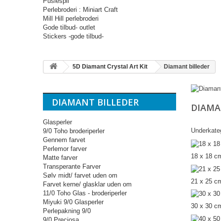
Puslespil
Perlebroderi : Miniart Craft
Mill Hill perlebroderi
Gode tilbud- outlet
Stickers -gode tilbud-
5D Diamant Crystal Art Kit
Diamant billeder
DIAMANT BILLEDER
DIAMA
Glasperler
Underkateg
9/0 Toho broderiperler
Gennem farvet
Perlemor farver
18 x 18 
Matte farver
Transperante Farver
Sølv midt/ farvet uden om
21 x 25 c
Farvet kerne/ glasklar uden om
11/0 Toho Glas - broderiperler
Miyuki 9/0 Glasperler
30 x 30 c
Perlepakning 9/0
9/0 Preciosa