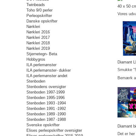
Twinbeads
40 x 50 c
Toho 9/0 perler
Vores udva
Perleopskrifter
Danske opskrifter
Nørkleri
Nørkleri 2016
Nørkleri 2017
Nørkleri 2018
Nørkleri 2019
Stjernetegn- Beta
Hobbygros
Diamant LE
ILA perlemønster
Smukke "5
ILA perlemønster- dukker
ILA perlemønster andet
Bemærk at 
Stenboden
Stenbodens oversigter
Stenboden 1997-1999
Stenboden 1995-1996
Stenboden 1993 -1994
Stenboden 1991 -1992
Stenboden 1989 -1990
Stenboden 1987 -1988
Svenske opskrifter
Diamant bi
Elises perleopskrifter oversigter
Det er her
Elises perleopskrifter 2015-2019