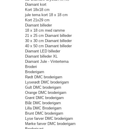
Diamant kort
Kort 18x18 cm
jule tema kort 18 x 18 cm
Kort 21x29 cm
Diamant billeder
18 x 18 cm med ramme
21 x 25 cm Diamant billeder
30 x 30 cm Diamant billeder
40 x 50 cm Diamant billeder
Diamant LED billeder
Diamant billeder XL
Diamant Jule - Vintertema
Broderi
Broderigarn
Rødt DMC broderigarn
Lyserødt DMC broderigarn
Gult DMC broderigarn
Orange DMC broderigarn
Grønt DMC broderigarn
Blåt DMC broderigarn
Lilla DMC Broderigarn
Brunt DMC broderigarn
Lyse farver DMC broderigarn
Mørke farver DMC broderigarn
Broderisæt