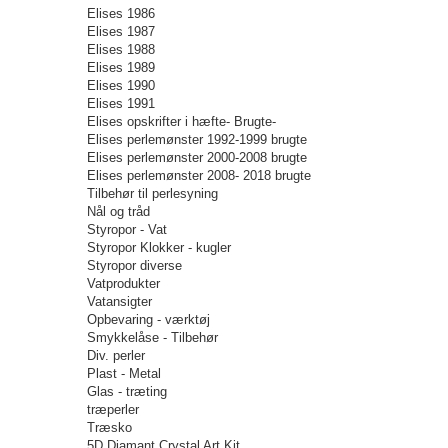
Elises 1986
Elises 1987
Elises 1988
Elises 1989
Elises 1990
Elises 1991
Elises opskrifter i hæfte- Brugte-
Elises perlemønster 1992-1999 brugte
Elises perlemønster 2000-2008 brugte
Elises perlemønster 2008- 2018 brugte
Tilbehør til perlesyning
Nål og tråd
Styropor - Vat
Styropor Klokker - kugler
Styropor diverse
Vatprodukter
Vatansigter
Opbevaring - værktøj
Smykkelåse - Tilbehør
Div. perler
Plast - Metal
Glas - træting
træperler
Træsko
5D Diamant Crystal Art Kit