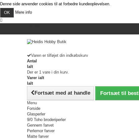
Denne side anvender cookies til at forbedre kundeoplevelsen.
Mere info
OK
Log ind
Kontakt os
Varen er tilføjet din indkøbskurv
Antal
Ialt
Der er 1 vare i din kurv.
Varer ialt
Ialt
Fortsæt med at handle
Fortsæt til best
Menu
Forside
Glasperler
9/0 Toho broderiperler
Gennem farvet
Perlemor farver
Matte farver