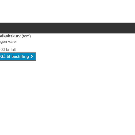
ndkøbskurv
(tom)
ngen varer
,00 kr
Ialt
Gå til bestilling