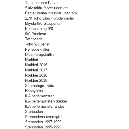
Transperante Farver
Sølv midt/ farvet uden om
Farvet kerne/ glasklar uden om
11/0 Toho Glas - broderiperler
Miyuki 9/0 Glasperler
Perlepakning 9/0
9/0 Preciosa
Twinbeads
Toho 9/0 perler
Perleopskrifter
Danske opskrifter
Nørkleri
Nørkleri 2016
Nørkleri 2017
Nørkleri 2018
Nørkleri 2019
Stjernetegn- Beta
Hobbygros
ILA perlemønster
ILA perlemønster- dukker
ILA perlemønster andet
Stenboden
Stenbodens oversigter
Stenboden 1997-1999
Stenboden 1995-1996