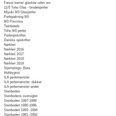
Farvet kerne/ glasklar uden om
11/0 Toho Glas - broderiperler
Miyuki 9/0 Glasperler
Perlepakning 9/0
9/0 Preciosa
Twinbeads
Toho 9/0 perler
Perleopskrifter
Danske opskrifter
Nørkleri
Nørkleri 2016
Nørkleri 2017
Nørkleri 2018
Nørkleri 2019
Stjernetegn- Beta
Hobbygros
ILA perlemønster
ILA perlemønster- dukker
ILA perlemønster andet
Stenboden
Stenbodens oversigter
Stenboden 1997-1999
Stenboden 1995-1996
Stenboden 1993 -1994
Stenboden 1991 -1992