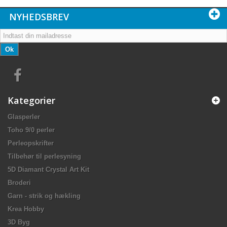
NYHEDSBREV
Ok
Kategorier
Glasperler
Toho 9/0 perler
Perleopskrifter
Tilbehør til perlesyning
5D Diamant Crystal Art Kit
Broderi
Garn - strik og hækling
Krea Hobby
3D Byg