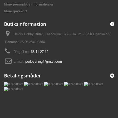
Mine personlige informationer
Mine gavekort
Butiksinformation
Heidis Hobby Butik, Faaborgvej 37A - Dalum - 5250 Odense SV
Danmark CVR: 2846 0384
Ring til os:
66 11 27 12
E-mail:
perlesyning@gmail.com
Betalingsmåder