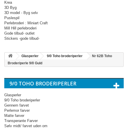
Krea
3D Byg
3D model - Byg selv
Puslespil
Perlebroderi : Miniart Craft
Mill Hill perlebroderi
Gode tilbud- outlet
Stickers -gode tilbud-
Glasperler
9/0 Toho broderiperler
Nr 62B Toho
Broderiperle 9/0 Guld
9/0 TOHO BRODERIPERLER
Glasperler
9/0 Toho broderiperler
Gennem farvet
Perlemor farver
Matte farver
Transperante Farver
Sølv midt/ farvet uden om