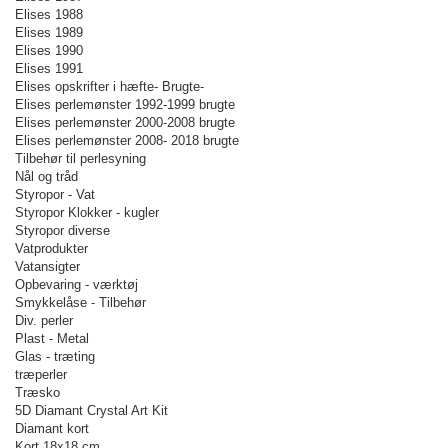
Elises 1988
Elises 1989
Elises 1990
Elises 1991
Elises opskrifter i hæfte- Brugte-
Elises perlemønster 1992-1999 brugte
Elises perlemønster 2000-2008 brugte
Elises perlemønster 2008- 2018 brugte
Tilbehør til perlesyning
Nål og tråd
Styropor - Vat
Styropor Klokker - kugler
Styropor diverse
Vatprodukter
Vatansigter
Opbevaring - værktøj
Smykkelåse - Tilbehør
Div. perler
Plast - Metal
Glas - træting
træperler
Træsko
5D Diamant Crystal Art Kit
Diamant kort
Kort 18x18 cm