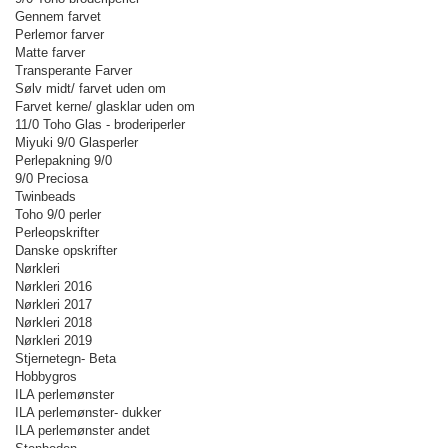
Gennem farvet
Perlemor farver
Matte farver
Transperante Farver
Sølv midt/ farvet uden om
Farvet kerne/ glasklar uden om
11/0 Toho Glas - broderiperler
Miyuki 9/0 Glasperler
Perlepakning 9/0
9/0 Preciosa
Twinbeads
Toho 9/0 perler
Perleopskrifter
Danske opskrifter
Nørkleri
Nørkleri 2016
Nørkleri 2017
Nørkleri 2018
Nørkleri 2019
Stjernetegn- Beta
Hobbygros
ILA perlemønster
ILA perlemønster- dukker
ILA perlemønster andet