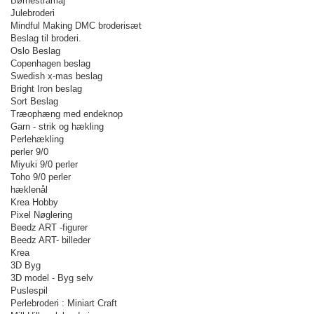
Børnestramaj
Julebroderi
Mindful Making DMC broderisæt
Beslag til broderi.
Oslo Beslag
Copenhagen beslag
Swedish x-mas beslag
Bright Iron beslag
Sort Beslag
Træophæng med endeknop
Garn - strik og hækling
Perlehækling
perler 9/0
Miyuki 9/0 perler
Toho 9/0 perler
hæklenål
Krea Hobby
Pixel Nøglering
Beedz ART -figurer
Beedz ART- billeder
Krea
3D Byg
3D model - Byg selv
Puslespil
Perlebroderi : Miniart Craft