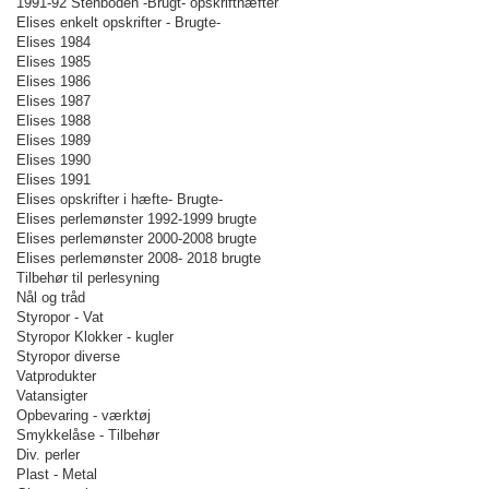
1991-92 Stenboden -Brugt- opskrifthæfter
Elises enkelt opskrifter - Brugte-
Elises 1984
Elises 1985
Elises 1986
Elises 1987
Elises 1988
Elises 1989
Elises 1990
Elises 1991
Elises opskrifter i hæfte- Brugte-
Elises perlemønster 1992-1999 brugte
Elises perlemønster 2000-2008 brugte
Elises perlemønster 2008- 2018 brugte
Tilbehør til perlesyning
Nål og tråd
Styropor - Vat
Styropor Klokker - kugler
Styropor diverse
Vatprodukter
Vatansigter
Opbevaring - værktøj
Smykkelåse - Tilbehør
Div. perler
Plast - Metal