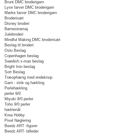
Brunt DMC broderigarn
Lyse farver DMC broderigarn
Mørke farver DMC broderigarn
Broderisæt
Disney broderi
Børnestramaj
Julebroderi
Mindful Making DMC broderisæt
Beslag til broderi.
Oslo Beslag
Copenhagen beslag
Swedish x-mas beslag
Bright Iron beslag
Sort Beslag
Træophæng med endeknop
Garn - strik og hækling
Perlehækling
perler 9/0
Miyuki 9/0 perler
Toho 9/0 perler
hæklenål
Krea Hobby
Pixel Nøglering
Beedz ART -figurer
Beedz ART- billeder