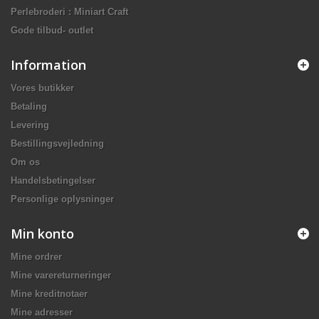
Perlebroderi : Miniart Craft
Gode tilbud- outlet
Information
Vores butikker
Betaling
Levering
Bestillingsvejledning
Om os
Handelsbetingelser
Personlige oplysninger
Min konto
Mine ordrer
Mine varereturneringer
Mine kreditnotaer
Mine adresser