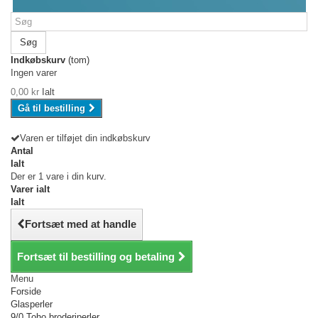
Søg
Indkøbskurv
(tom)
Ingen varer
0,00 kr
Ialt
Gå til bestilling
Varen er tilføjet din indkøbskurv
Antal
Ialt
Der er 1 vare i din kurv.
Varer ialt
Ialt
Fortsæt med at handle
Fortsæt til bestilling og betaling
Menu
Forside
Glasperler
9/0 Toho broderiperler