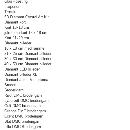
Glas - træting
træperler
Træsko
5D Diamant Crystal Art Kit
Diamant kort
Kort 18x18 cm
jule tema kort 18 x 18 cm
Kort 21x29 cm
Diamant billeder
18 x 18 cm med ramme
21 x 25 cm Diamant billeder
30 x 30 cm Diamant billeder
40 x 50 cm Diamant billeder
Diamant LED billeder
Diamant billeder XL
Diamant Jule - Vintertema
Broderi
Broderigarn
Rødt DMC broderigarn
Lyserødt DMC broderigarn
Gult DMC broderigarn
Orange DMC broderigarn
Grønt DMC broderigarn
Blåt DMC broderigarn
Lilla DMC Broderigarn