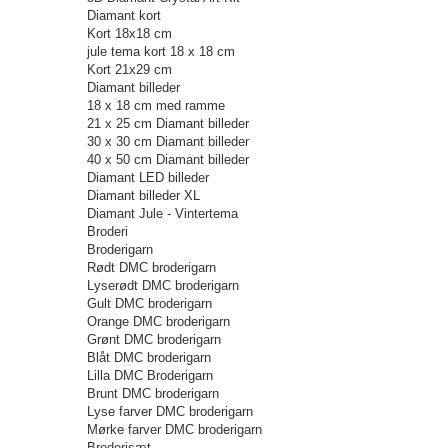
Diamant kort
Kort 18x18 cm
jule tema kort 18 x 18 cm
Kort 21x29 cm
Diamant billeder
18 x 18 cm med ramme
21 x 25 cm Diamant billeder
30 x 30 cm Diamant billeder
40 x 50 cm Diamant billeder
Diamant LED billeder
Diamant billeder XL
Diamant Jule - Vintertema
Broderi
Broderigarn
Rødt DMC broderigarn
Lyserødt DMC broderigarn
Gult DMC broderigarn
Orange DMC broderigarn
Grønt DMC broderigarn
Blåt DMC broderigarn
Lilla DMC Broderigarn
Brunt DMC broderigarn
Lyse farver DMC broderigarn
Mørke farver DMC broderigarn
Broderisæt