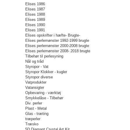
Elises 1986
Elises 1987
Elises 1988
Elises 1989
Elises 1990
Elises 1991
Elises opskrifter i hæfte- Brugte-
Elises perlemønster 1992-1999 brugte
Elises perlemønster 2000-2008 brugte
Elises perlemønster 2008- 2018 brugte
Tilbehør til perlesyning
Nål og tråd
Styropor - Vat
Styropor Klokker - kugler
Styropor diverse
Vatprodukter
Vatansigter
Opbevaring - værktøj
Smykkelåse - Tilbehør
Div. perler
Plast - Metal
Glas - træting
træperler
Træsko
5D Diamant Crystal Art Kit