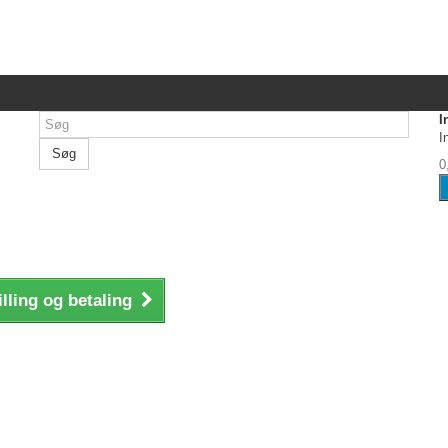
I
I
Søg
0
illing og betaling