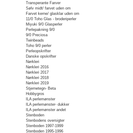
Transperante Farver
Sølv midt/ farvet uden om
Farvet kerne/ glasklar uden om
11/0 Toho Glas - broderiperler
Miyuki 9/0 Glasperler
Perlepakning 9/0
9/0 Preciosa
Twinbeads
Toho 9/0 perler
Perleopskrifter
Danske opskrifter
Nørkleri
Nørkleri 2016
Nørkleri 2017
Nørkleri 2018
Nørkleri 2019
Stjernetegn- Beta
Hobbygros
ILA perlemønster
ILA perlemønster- dukker
ILA perlemønster andet
Stenboden
Stenbodens oversigter
Stenboden 1997-1999
Stenboden 1995-1996