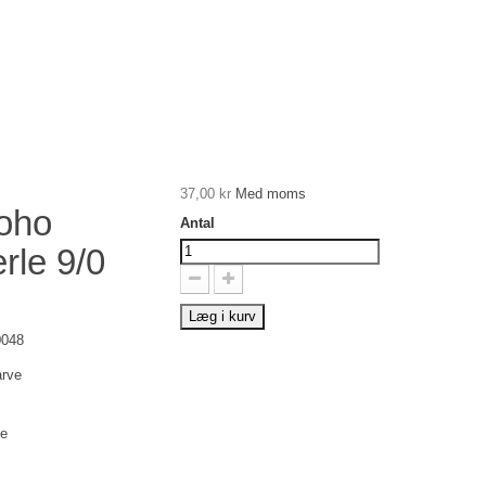
37,00 kr
Med moms
oho
Antal
rle 9/0
Læg i kurv
0048
arve
se