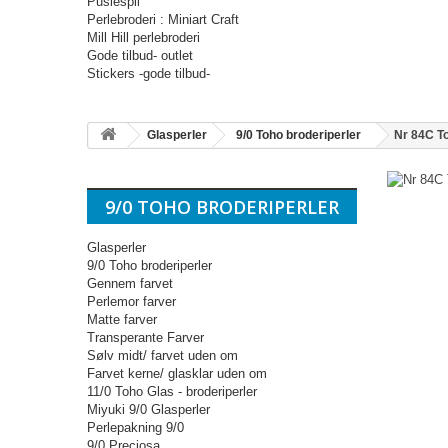
Puslespil
Perlebroderi : Miniart Craft
Mill Hill perlebroderi
Gode tilbud- outlet
Stickers -gode tilbud-
Glasperler
9/0 Toho broderiperler
Nr 84C To
9/0 TOHO BRODERIPERLER
Glasperler
9/0 Toho broderiperler
Gennem farvet
Perlemor farver
Matte farver
Transperante Farver
Sølv midt/ farvet uden om
Farvet kerne/ glasklar uden om
11/0 Toho Glas - broderiperler
Miyuki 9/0 Glasperler
Perlepakning 9/0
9/0 Preciosa