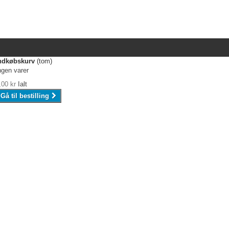
ndkøbskurv
(tom)
ngen varer
,00 kr
Ialt
Gå til bestilling