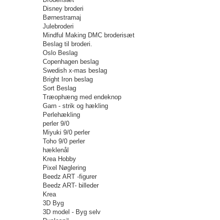
Disney broderi
Børnestramaj
Julebroderi
Mindful Making DMC broderisæt
Beslag til broderi.
Oslo Beslag
Copenhagen beslag
Swedish x-mas beslag
Bright Iron beslag
Sort Beslag
Træophæng med endeknop
Garn - strik og hækling
Perlehækling
perler 9/0
Miyuki 9/0 perler
Toho 9/0 perler
hæklenål
Krea Hobby
Pixel Nøglering
Beedz ART -figurer
Beedz ART- billeder
Krea
3D Byg
3D model - Byg selv