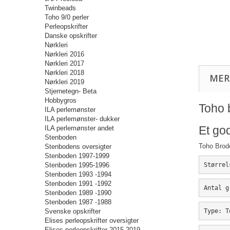
Twinbeads
Toho 9/0 perler
Perleopskrifter
Danske opskrifter
Nørkleri
Nørkleri 2016
Nørkleri 2017
Nørkleri 2018
MER
Nørkleri 2019
Stjernetegn- Beta
Hobbygros
Toho b
ILA perlemønster
ILA perlemønster- dukker
Et god
ILA perlemønster andet
Stenboden
Toho Brod
Stenbodens oversigter
Stenboden 1997-1999
Størrel
Stenboden 1995-1996
Stenboden 1993 -1994
Stenboden 1991 -1992
Antal g
Stenboden 1989 -1990
Stenboden 1987 -1988
Type: T
Svenske opskrifter
Elises perleopskrifter oversigter
Elises perleopskrifter 2015-2019