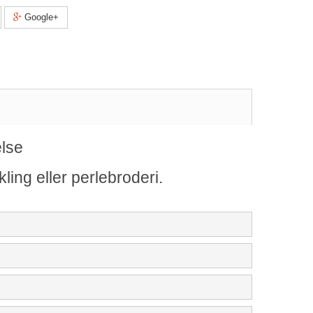
Google+
else
ling eller perlebroderi.