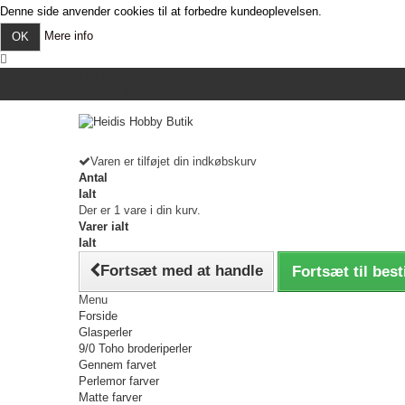
Denne side anvender cookies til at forbedre kundeoplevelsen.
Mere info
OK
Log ind
Kontakt os
Varen er tilføjet din indkøbskurv
Antal
Ialt
Der er 1 vare i din kurv.
Varer ialt
Ialt
Fortsæt med at handle
Fortsæt til best
Menu
Forside
Glasperler
9/0 Toho broderiperler
Gennem farvet
Perlemor farver
Matte farver