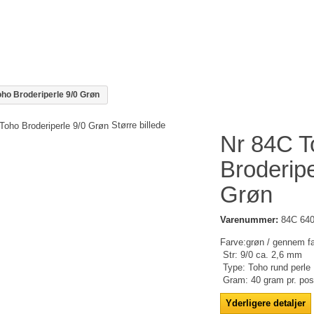
ho Broderiperle 9/0 Grøn
Større billede
Nr 84C T
Broderipe
Grøn
Varenummer:
84C 64
Farve:grøn / gennem f
Str: 9/0 ca. 2,6 mm
Type: Toho rund perle
Gram: 40 gram pr. po
Yderligere detaljer