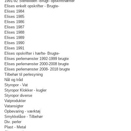
1991-92 Stenboden -Brugt- opskrifthæfter
Elises enkelt opskrifter - Brugte-
Elises 1984
Elises 1985
Elises 1986
Elises 1987
Elises 1988
Elises 1989
Elises 1990
Elises 1991
Elises opskrifter i hæfte- Brugte-
Elises perlemønster 1992-1999 brugte
Elises perlemønster 2000-2008 brugte
Elises perlemønster 2008- 2018 brugte
Tilbehør til perlesyning
Nål og tråd
Styropor - Vat
Styropor Klokker - kugler
Styropor diverse
Vatprodukter
Vatansigter
Opbevaring - værktøj
Smykkelåse - Tilbehør
Div. perler
Plast - Metal