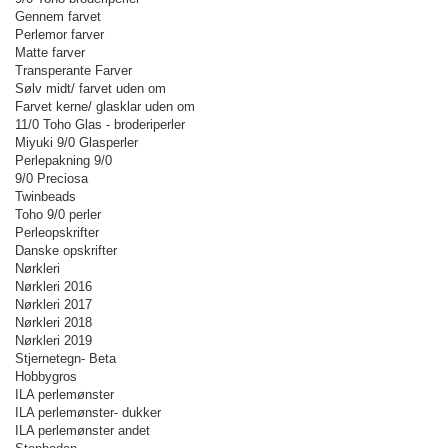
Gennem farvet
Perlemor farver
Matte farver
Transperante Farver
Sølv midt/ farvet uden om
Farvet kerne/ glasklar uden om
11/0 Toho Glas - broderiperler
Miyuki 9/0 Glasperler
Perlepakning 9/0
9/0 Preciosa
Twinbeads
Toho 9/0 perler
Perleopskrifter
Danske opskrifter
Nørkleri
Nørkleri 2016
Nørkleri 2017
Nørkleri 2018
Nørkleri 2019
Stjernetegn- Beta
Hobbygros
ILA perlemønster
ILA perlemønster- dukker
ILA perlemønster andet