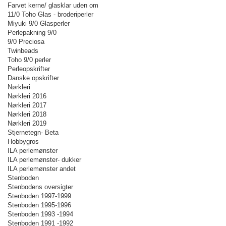
Farvet kerne/ glasklar uden om
11/0 Toho Glas - broderiperler
Miyuki 9/0 Glasperler
Perlepakning 9/0
9/0 Preciosa
Twinbeads
Toho 9/0 perler
Perleopskrifter
Danske opskrifter
Nørkleri
Nørkleri 2016
Nørkleri 2017
Nørkleri 2018
Nørkleri 2019
Stjernetegn- Beta
Hobbygros
ILA perlemønster
ILA perlemønster- dukker
ILA perlemønster andet
Stenboden
Stenbodens oversigter
Stenboden 1997-1999
Stenboden 1995-1996
Stenboden 1993 -1994
Stenboden 1991 -1992