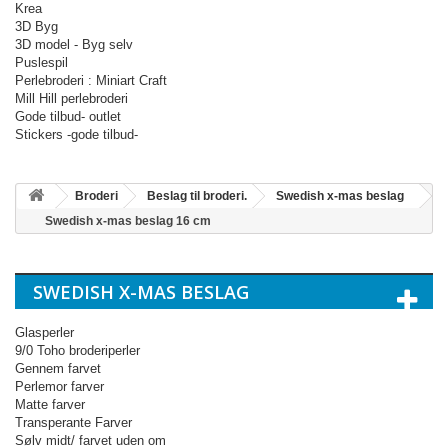
Krea
3D Byg
3D model - Byg selv
Puslespil
Perlebroderi : Miniart Craft
Mill Hill perlebroderi
Gode tilbud- outlet
Stickers -gode tilbud-
Broderi
Beslag til broderi.
Swedish x-mas beslag
Swedish x-mas beslag 16 cm
SWEDISH X-MAS BESLAG
Glasperler
9/0 Toho broderiperler
Gennem farvet
Perlemor farver
Matte farver
Transperante Farver
Sølv midt/ farvet uden om