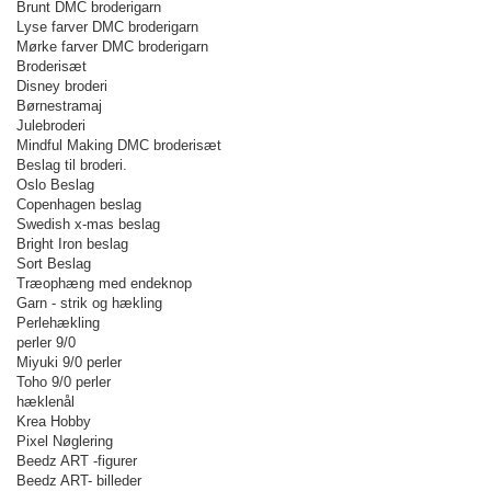
Brunt DMC broderigarn
Lyse farver DMC broderigarn
Mørke farver DMC broderigarn
Broderisæt
Disney broderi
Børnestramaj
Julebroderi
Mindful Making DMC broderisæt
Beslag til broderi.
Oslo Beslag
Copenhagen beslag
Swedish x-mas beslag
Bright Iron beslag
Sort Beslag
Træophæng med endeknop
Garn - strik og hækling
Perlehækling
perler 9/0
Miyuki 9/0 perler
Toho 9/0 perler
hæklenål
Krea Hobby
Pixel Nøglering
Beedz ART -figurer
Beedz ART- billeder