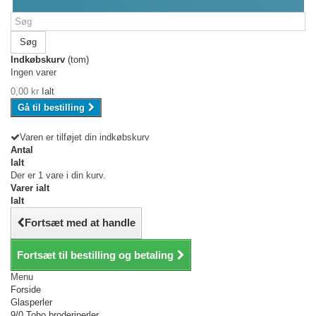
Søg
Indkøbskurv
(tom)
Ingen varer
0,00 kr
Ialt
Gå til bestilling
Varen er tilføjet din indkøbskurv
Antal
Ialt
Der er 1 vare i din kurv.
Varer ialt
Ialt
Fortsæt med at handle
Fortsæt til bestilling og betaling
Menu
Forside
Glasperler
9/0 Toho broderiperler