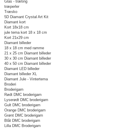
Glas - træting
træperler
Træsko
5D Diamant Crystal Art Kit
Diamant kort
Kort 18x18 cm
jule tema kort 18 x 18 cm
Kort 21x29 cm
Diamant billeder
18 x 18 cm med ramme
21 x 25 cm Diamant billeder
30 x 30 cm Diamant billeder
40 x 50 cm Diamant billeder
Diamant LED billeder
Diamant billeder XL
Diamant Jule - Vintertema
Broderi
Broderigarn
Rødt DMC broderigarn
Lyserødt DMC broderigarn
Gult DMC broderigarn
Orange DMC broderigarn
Grønt DMC broderigarn
Blåt DMC broderigarn
Lilla DMC Broderigarn