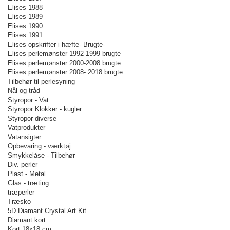
Elises 1988
Elises 1989
Elises 1990
Elises 1991
Elises opskrifter i hæfte- Brugte-
Elises perlemønster 1992-1999 brugte
Elises perlemønster 2000-2008 brugte
Elises perlemønster 2008- 2018 brugte
Tilbehør til perlesyning
Nål og tråd
Styropor - Vat
Styropor Klokker - kugler
Styropor diverse
Vatprodukter
Vatansigter
Opbevaring - værktøj
Smykkelåse - Tilbehør
Div. perler
Plast - Metal
Glas - træting
træperler
Træsko
5D Diamant Crystal Art Kit
Diamant kort
Kort 18x18 cm