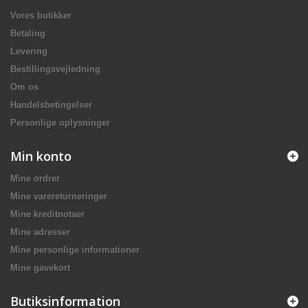
Vores butikker
Betaling
Levering
Bestillingsvejledning
Om os
Handelsbetingelser
Personlige oplysninger
Min konto
Mine ordrer
Mine varereturneringer
Mine kreditnotaer
Mine adresser
Mine personlige informationer
Mine gavekort
Butiksinformation