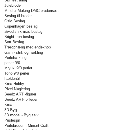
Børnestramaj
Julebroderi
Mindful Making DMC broderisæt
Beslag til broderi.
Oslo Beslag
Copenhagen beslag
Swedish x-mas beslag
Bright Iron beslag
Sort Beslag
Træophæng med endeknop
Garn - strik og hækling
Perlehækling
perler 9/0
Miyuki 9/0 perler
Toho 9/0 perler
hæklenål
Krea Hobby
Pixel Nøglering
Beedz ART -figurer
Beedz ART- billeder
Krea
3D Byg
3D model - Byg selv
Puslespil
Perlebroderi : Miniart Craft